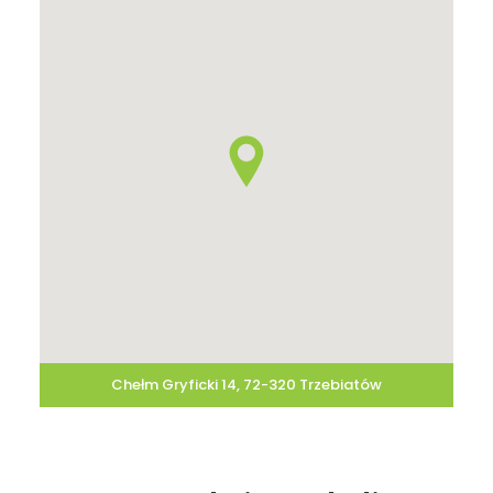
Chełm Gryficki 14, 72-320 Trzebiatów