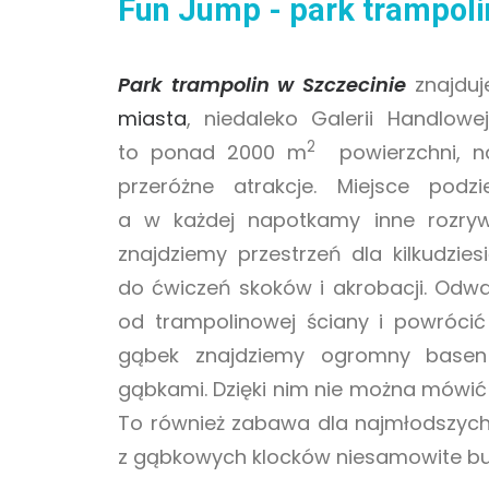
Fun Jump - park trampoli
Park trampolin w Szczecinie
znajduj
miasta
, niedaleko Galerii Handlowe
2
to ponad 2000 m
powierzchni, n
przeróżne atrakcje. Miejsce podzi
a w każdej napotkamy inne rozrywk
znajdziemy przestrzeń dla kilkudzies
do ćwiczeń skoków i akrobacji. Odwa
od trampolinowej ściany i powrócić
gąbek znajdziemy ogromny basen 
gąbkami. Dzięki nim nie można mówi
To również zabawa dla najmłodszych
z gąbkowych klocków niesamowite bu