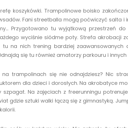
strefę koszykówki. Trampolinowe boisko zakończ
 wsadów. Fani streetballa mogą poćwiczyć salta i
śmy… Przygotowano tu wyjątkową przestrzeń do 
 każdego wyciśnie siódme poty. Strefa akrobacji
 tu na nich trening bardziej zaawansowanych 
najdą się tu również amatorzy parkouru i innych 
e na trampolinach się nie odnajdziesz? Nic stra
ruktorem dla dzieci i dorosłych. Na akrobatyce m
zy szpagat. Na zajęciach z freerunningu potrenuj
at gdzie sztuki walki łączą się z gimnastyką. Jump
alorii.