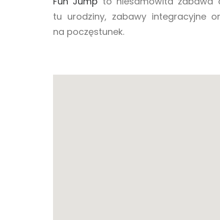
Fun Jump
to niesamowita zabawa d
tu urodziny, zabawy integracyjne o
na poczęstunek.