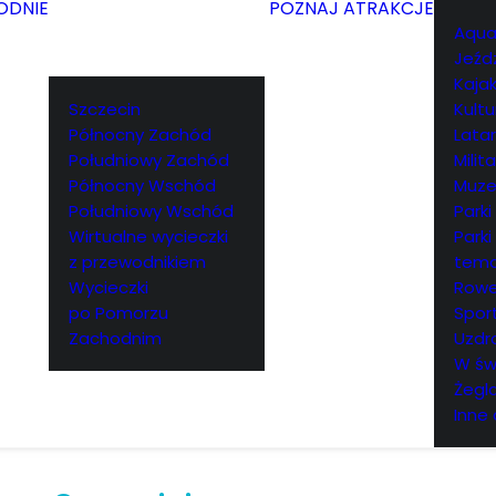
ODNIE
POZNAJ ATRAKCJE
Aqua
Jeźd
Kajak
Szczecin
Kultu
Północny Zachód
Lata
Południowy Zachód
Milita
Północny Wschód
Muz
Południowy Wschód
Parki
Wirtualne wycieczki
Parki
z przewodnikiem
tema
Wycieczki
Rowe
po Pomorzu
Spor
Zachodnim
Uzdr
W św
Żegl
Inne 