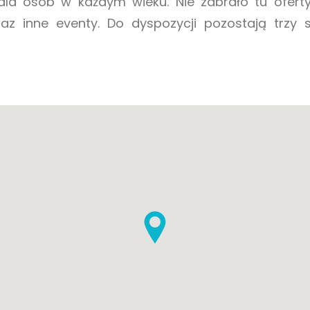
la osób w każdym wieku. Nie zabrało tu ofert
raz inne eventy. Do dyspozycji pozostają trzy 