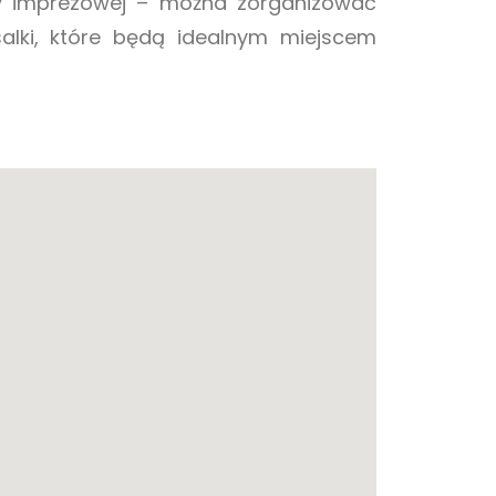
y imprezowej – można zorganizować
salki, które będą idealnym miejscem