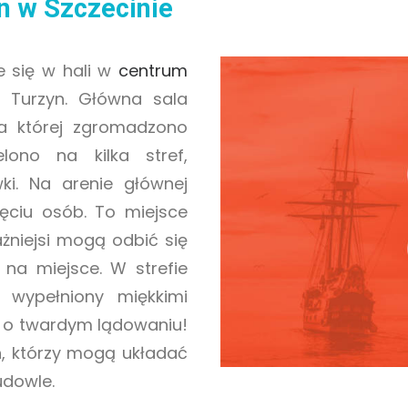
n w Szczecinie
e się w hali w
centrum
j Turzyn. Główna sala
a której zgromadzono
elono na kilka stref,
i. Na arenie głównej
ięciu osób. To miejsce
żniejsi mogą odbić się
 na miejsce. W strefie
wypełniony miękkimi
ć o twardym lądowaniu!
, którzy mogą układać
dowle.