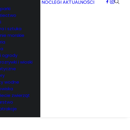
NOCLEGI
AKTUALNOŚCI
parki
ziectwo
i
ra i sztuka
rnie morskie
ria
ea
 i ogrody
 rozrywki i wioski
tyczne
ry
ty wodne
owiska
iecie zwierząt
arstwo
atrakcje