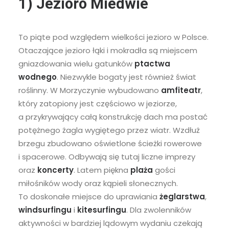
1) Jezioro Miedwie
To piąte pod względem wielkości jezioro w Polsce.
Otaczające jezioro łąki i mokradła są miejscem
gniazdowania wielu gatunków
ptactwa
wodnego
. Niezwykle bogaty jest również świat
roślinny. W Morzyczynie wybudowano
amfiteatr
,
który zatopiony jest częściowo w jeziorze,
a przykrywający całą konstrukcję dach ma postać
potężnego żagla wygiętego przez wiatr. Wzdłuż
brzegu zbudowano oświetlone ścieżki rowerowe
i spacerowe. Odbywają się tutaj liczne imprezy
oraz
koncerty
. Latem piękna
plaża
gości
miłośników wody oraz kąpieli słonecznych.
To doskonałe miejsce do uprawiania
żeglarstwa
,
windsurfingu
i
kitesurfingu
. Dla zwolenników
aktywności w bardziej lądowym wydaniu czekają