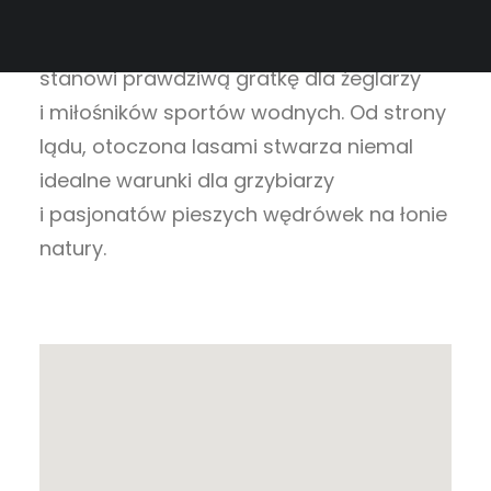
granicą jest skraj
Puszczy Goleniowskiej
,
zaś południową
jezioro Miedwie
,
które
stanowi prawdziwą gratkę dla żeglarzy
i miłośników sportów wodnych. Od strony
lądu, otoczona lasami stwarza niemal
idealne warunki dla grzybiarzy
i pasjonatów pieszych wędrówek na łonie
natury.