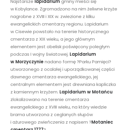
Najstarsze
lapidarium
gminy mieści się
w Kobylance. Zgromadzono na nim żeliwne krzyże
nagrobne z XVIII i XIX w. zwiezione z kilku
ewangelickich cmentarzy regionu. Lapidarium
w Cisewie powstało na terenie historycznego
cmentarza z XIX wieku, a jego głównym
elementem jest obelisk poświęcony poległym
podczas I wojny światowej.
Lapidarium
w Morzyczynie
nadano formę ?Parku Pamięci?
utworzonego z ocalałej i uporządkowanej części
dawnego cmentarza ewangelickiego, jej
centralnym elementem jest drewniana kapliczka
z kamiennym krzyżem.
Lapidarium w
Motańcu
zlokalizowano na terenie cmentarza
ewangelickiego z XVIII wieku, na który wiedzie
brama utworzona z ceglanych słupów
i ażurowego zwieńczenia z napisem ?
Motaniec
cmentarz 1777
?.