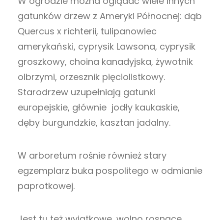
W ogrodzie można oglądać wiele innych
gatunków drzew z Ameryki Północnej: dąb
Quercus x richterii, tulipanowiec
amerykański, cyprysik Lawsona, cyprysik
groszkowy, choina kanadyjska, żywotnik
olbrzymi, orzesznik pięciolistkowy.
Starodrzew uzupełniają gatunki
europejskie, głównie jodły kaukaskie,
dęby burgundzkie, kasztan jadalny.
W arboretum rośnie również stary
egzemplarz buka pospolitego w odmianie
paprotkowej.
Jest tu też wyjątkowe, wolno rosnące