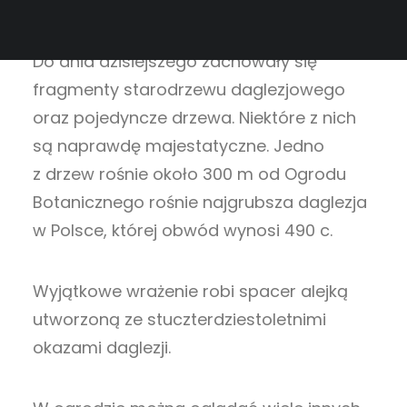
na badaniach nad daglezją zieloną, którą
sadzono w pobliskich lasach i ogrodzie.
Do dnia dzisiejszego zachowały się
fragmenty starodrzewu daglezjowego
oraz pojedyncze drzewa. Niektóre z nich
są naprawdę majestatyczne. Jedno
z drzew rośnie około 300 m od Ogrodu
Botanicznego rośnie najgrubsza daglezja
w Polsce, której obwód wynosi 490 c.
Wyjątkowe wrażenie robi spacer alejką
utworzoną ze stuczterdziestoletnimi
okazami daglezji.