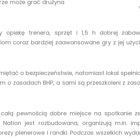
orze może grać drużyna
 opiekę trenera, sprzęt i 1,5 h dobrej zaba
ciom coraz bardziej zaawansowane gry z jej użyci
miętać o bezpieczeństwie, natomiast lokal spełni
kom o zasadach BHP, a sami są przeszkoleni z za
 z całą pewnością dobre miejsce na spotkanie z
Nation jest rozbudowana, organizują m.in. impr
mprezy plenerowe i randki. Podczas wszelkich wyda