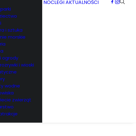
NOCLEGI
AKTUALNOŚCI
parki
ziectwo
i
ra i sztuka
rnie morskie
ria
ea
 i ogrody
 rozrywki i wioski
tyczne
ry
ty wodne
owiska
iecie zwierząt
arstwo
atrakcje