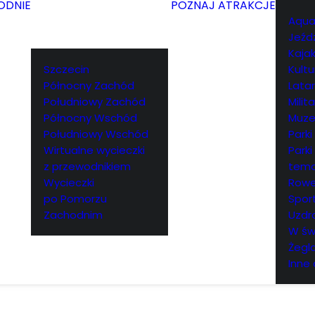
ODNIE
POZNAJ ATRAKCJE
Aqua
Jeźd
Kajak
Szczecin
Kultu
Północny Zachód
Lata
Południowy Zachód
Milita
Północny Wschód
Muz
Południowy Wschód
Parki
Wirtualne wycieczki
Parki
z przewodnikiem
tema
Wycieczki
Rowe
po Pomorzu
Spor
Zachodnim
Uzdr
W św
Żegl
Inne 