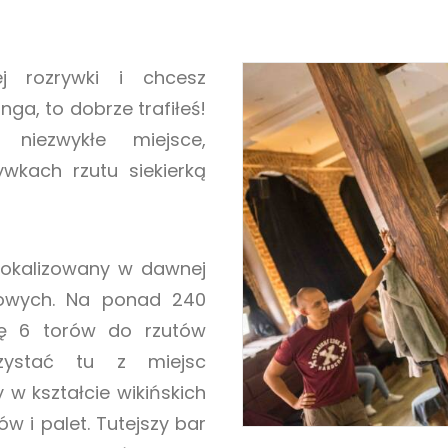
ej rozrywki i chcesz
nga, to dobrze trafiłeś!
iezwykłe miejsce,
wkach rzutu siekierką
zlokalizowany w dawnej
owych. Na ponad 240
ię 6 torów do rzutów
rzystać tu z miejsc
w kształcie wikińskich
ów i palet. Tutejszy bar