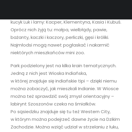
pociechami, baran Kędzior, świnka miniaturowa
Ferdek, strusie emu Florek i Fauna, osiołek Generał,
kucyk Luk i lamy: Kacper, Klementyna, Kasia i Kubuś.
Oprócz nich żyją tu: małpa, wielbłądy, pawie,
bażanty, kaczki i kaczory, perliczki, gęsi i króliki.
Najmłodsi mogą nawet pogłaskać i nakarmić
niektórych mieszkańców mini zoo.
Park podzielony jest na kilka krain tematycznych.
Jedną z nich jest Wioska Indiańska,
w której znajduje się indiańskie tipi – dzięki niemu
można zobaczyć, jak mieszkali Indianie. W Wiosce
można też sprawdzić swój zmysł orientacyjny –
labirynt Szoszonów czeka na śmiałków.
Po sąsiedzku znajduje się tu też Western City,
w którym można podejrzeć dawne życie na Dzikim
Zachodzie. Można wziąć udział w strzelaniu z łuku,