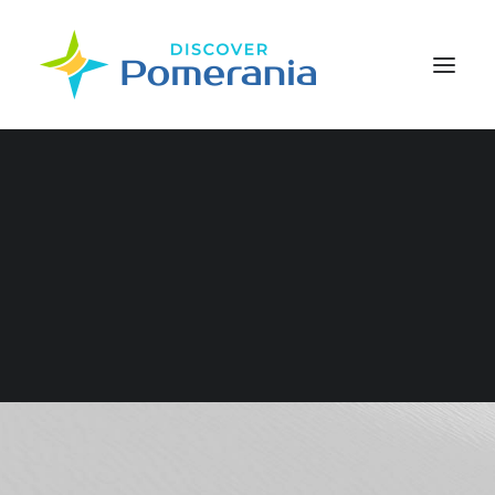
WYSZUKIWANIE
Północny Zachód