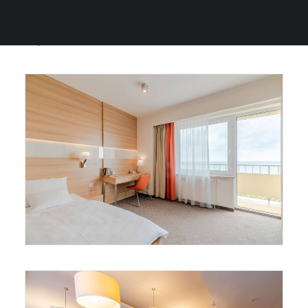
śniadania i obiadokolacje w formie bufetu, a także
Cafe Bar z bogatą ofertą zimnych i ciepłych
napoi, kartą win i drinków.