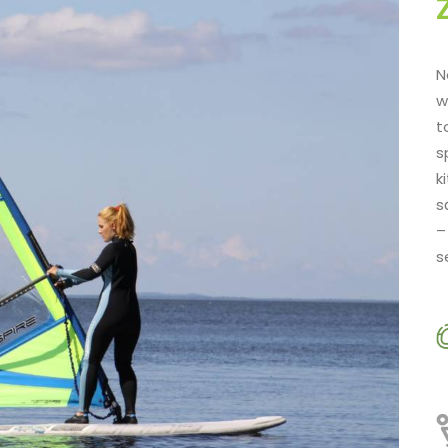
N
w
t
s
k
s
–
s