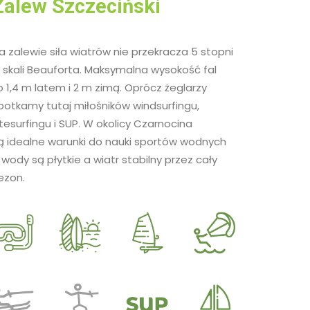
Zalew Szczeciński
a zalewie siła wiatrów nie przekracza 5 stopni
 skali Beauforta. Maksymalna wysokość fal
o 1,4 m latem i 2 m zimą. Oprócz żeglarzy
potkamy tutaj miłośników windsurfingu,
itesurfingu i SUP. W okolicy Czarnocina
ą idealne warunki do nauki sportów wodnych
 wody są płytkie a wiatr stabilny przez cały
ezon.