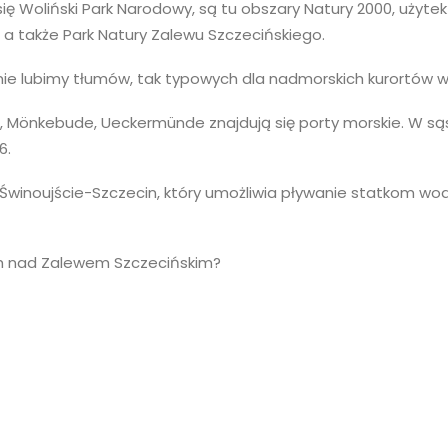
się Woliński Park Narodowy, są tu obszary Natury 2000, użyte
, a także Park Natury Zalewu Szczecińskiego.
 nie lubimy tłumów, tak typowych dla nadmorskich kurortów 
, Mönkebude, Ueckermünde
znajdują się porty morskie. W są
6.
 Świnoujście-Szczecin, który umożliwia pływanie statkom w
ch nad Zalewem Szczecińskim?