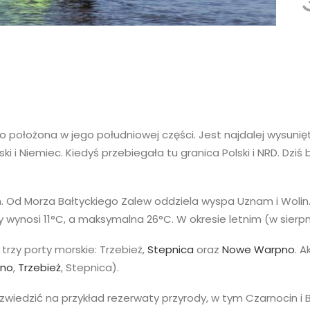
o położona w jego południowej części. Jest najdalej wysunię
ki i Niemiec. Kiedyś przebiegała tu granica Polski i NRD. D
m. Od Morza Bałtyckiego Zalew oddziela wyspa Uznam i Wolin
y wynosi
11°C, a maksymalna 26°C. W okresie letnim (w sierpn
rzy porty morskie: Trzebież,
Stepnica
oraz
Nowe Warpno
. 
no
,
Trzebież
, Stepnica).
wiedzić na przykład rezerwaty przyrody, w tym Czarnocin i B