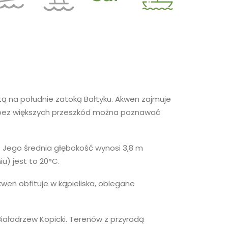
tą na południe zatoką Bałtyku. Akwen zajmuje
ziś bez większych przeszkód można poznawać
. Jego średnia głębokość wynosi 3,8 m
iu) jest to 20°C.
Akwen obfituje w kąpieliska, oblegane
iałodrzew Kopicki. Terenów z przyrodą