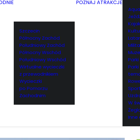
ODNIE
POZNAJ ATRAKCJE
Aqua
Jeźd
Kajak
Szczecin
Kultu
Północny Zachód
Lata
Południowy Zachód
Milita
Północny Wschód
Muz
Południowy Wschód
Parki
Wirtualne wycieczki
Parki
z przewodnikiem
tema
Wycieczki
Rowe
po Pomorzu
Spor
Zachodnim
Uzdr
W św
Żegl
Inne 