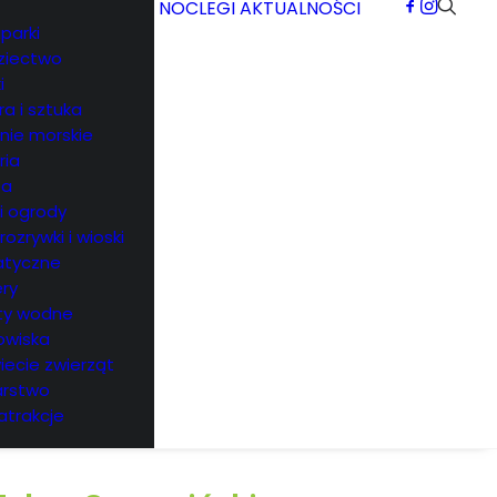
NOCLEGI
AKTUALNOŚCI
parki
ziectwo
i
ra i sztuka
rnie morskie
ria
ea
 i ogrody
 rozrywki i wioski
tyczne
ry
ty wodne
owiska
iecie zwierząt
arstwo
atrakcje