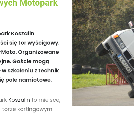
wych Motopark
ark Koszalin
ści się tor wyścigowy,
erMoto. Organizowane
cyjne. Goście mogą
w szkoleniu z technik
się pole namiotowe.
ark
Koszalin
to miejsce,
a torze kartingowym