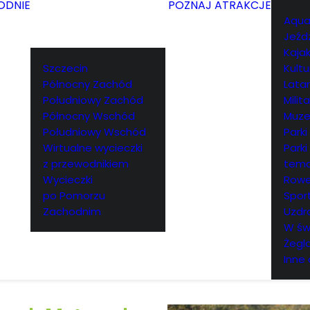
ODNIE
POZNAJ ATRAKCJE
Aqua
Jeźd
Kajak
Szczecin
Kultu
Północny Zachód
Lata
Południowy Zachód
Milita
Północny Wschód
Muz
Południowy Wschód
Parki
Wirtualne wycieczki
Parki
z przewodnikiem
tema
Wycieczki
Rowe
po Pomorzu
Spor
Zachodnim
Uzdr
W św
Żegl
Inne 