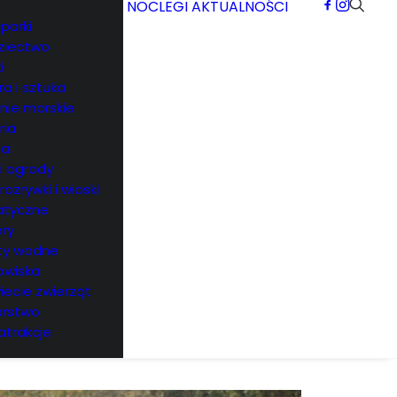
NOCLEGI
AKTUALNOŚCI
parki
ziectwo
i
ra i sztuka
rnie morskie
ria
ea
 i ogrody
 rozrywki i wioski
tyczne
ry
ty wodne
owiska
iecie zwierząt
arstwo
atrakcje