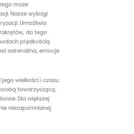
czego może
ji. Nasze wyścigi
yzacji. Umożliwia
zakrętów, do tego
odach prędkością.
st adrenalina, emocje
jego wielkości i czasu
z osobą towarzyszącą.
owe. Dla większej
nie niezapomnianej