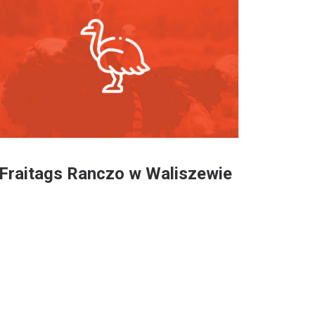
Fraitags Ranczo w Waliszewie
Iń