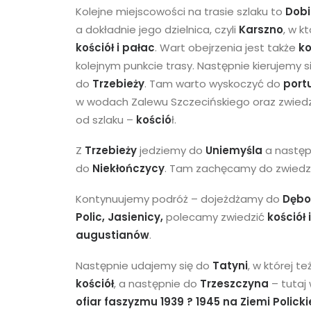
Kolejne miejscowości na trasie szlaku to
Dobi
a dokładnie jego dzielnica, czyli
Karszno
, w k
kościół i pałac
.
Wart obejrzenia jest także
ko
kolejnym punkcie trasy.
Następnie kierujemy s
do
Trzebieży
. Tam warto wyskoczyć do
portu
w wodach Zalewu Szczecińskiego oraz zwiedz
od szlaku –
kośció
ł.
Z
Trzebieży
jedziemy do
Uniemyśla
a następ
do
Niekłończycy
. Tam zachęcamy do zwied
Kontynuujemy podróż – dojeżdżamy do
Dębos
Polic, Jasienicy,
polecamy zwiedzić
kościół 
augustianów
.
Następnie udajemy się do
Tatyni
, w której te
kościół
, a następnie do
Trzeszczyna
– tutaj
ofiar faszyzmu 1939 ? 1945 na Ziemi Policki