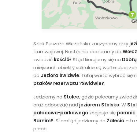
Szlak Puszcza Wkrzańska zaczynamy przy
jez
tramwajowej.
Następnie docieramy do
Wołc
zwiedzić
kościół
.
Stąd kierujemy się na
Dobrą
miejscach obiekty sakralne są warte obejrzen
do
Jeziora Świdwie
. Tutaj warto wybrać się 
ptaków rezerwatu ?Świdwie?
.
Jedziemy na
Stolec
, gdzie polecamy zwiedz
oraz odpocząć nad
jeziorem Stolsko
. W
Sto
pałacowo-parkowego
znajduje się
pomnik 
Barnim?
.
Stamtąd jedziemy do
Zalesia
– tu 
pałac.