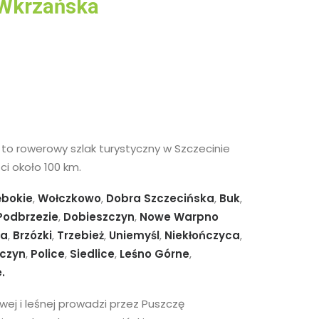
 Wkrzańska
to rowerowy szlak turystyczny w Szczecinie
ci około 100 km.
ębokie
,
Wołczkowo
,
Dobra Szczecińska
,
Buk
,
Podbrzezie
,
Dobieszczyn
,
Nowe Warpno
ka
,
Brzózki
,
Trzebież
,
Uniemyśl
,
Niekłończyca
,
zczyn
,
Police
,
Siedlice
,
Leśno Górne
,
.
wej i leśnej prowadzi przez Puszczę