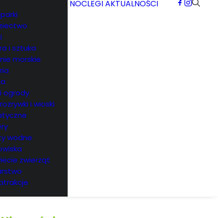
NOCLEGI
AKTUALNOŚCI
parki
ziectwo
i
ra i sztuka
rnie morskie
ria
ea
 i ogrody
 rozrywki i wioski
tyczne
ry
ty wodne
owiska
iecie zwierząt
arstwo
atrakcje