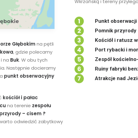
Wkrzańską i tereny przyleg
Punkt obserwacji
Pomnik przyrody 
Kościół i ratusz
iorze Głębokim
na pętli
Port rybacki i mo
zkowa
, gdzie polecamy
Zespół kościelno
i na
Buk
. W obu tych
ia.
Następnie docieramy
Ruiny fabryki be
na
punkt obserwacyjny
Atrakcje nad Jez
ić
kościół i pałac
lcu
na terenie
zespołu
przyrody – cisem ?
warto odwiedzić zabytkowy