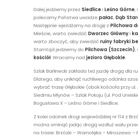
Dalej jedziemy przez
Siedlice
i
Leśno Górne
,
polecamy Państwa uwadze
pałac
,
Dąb Star
Następnie wjeżdżamy na drogę z
Pilchowa do
Mieście, warto zwiedzić
Dworzec Główny
i
ka
warto zboczyć, aby zwiedzić
ruiny fabryki b
Stamtąd jedziemy do
Pilchowa (Szczecin)
,
kościół
. Wracamy nad
jezioro Głębokie
.
Szlak Barlinecki zakłada też jazdę drogą dl
Dlatego, aby uniknąć ruchliwego odcinka szos
wybrać trasę Głębokie (obok kościoła przy ul.
Siedmiu Młynów – Szlak Pokoju (ul. Pod Urwis
Bogusława X – Leśno Górne i Siedlice.
Z kolei odcinek drogi wojewódzkiej nr 114 z 
można ominąć jadąc drogą wzdłuż wału pr
na trasie: Brzózki – Warnołęka – Miroszewo 