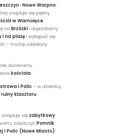
eszczyn
i
Nowe Warpno
,
tórej znajduje się piękny
ściół w Warnołęce
,
ię na
Brzózki
i dojeżdżamy
 i na plażę
i wykąpać się
ić – trochę oddalony
nie docieramy
zenia
kościoła
.
trowa i Polic
– w dzielnicy
i ruiny klasztoru
ż znajduje się
zabytkowy
 warto zobaczyć
Pomnik
ej i Polic (Nowe Miasto)
.