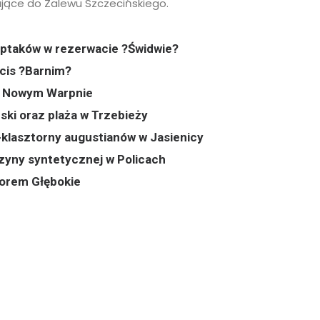
ające do Zalewu Szczecińskiego.
 ptaków w rezerwacie ?Świdwie?
cis ?Barnim?
 w Nowym Warpnie
rski oraz plaża w Trzebieży
-klasztorny augustianów w Jasienicy
nzyny syntetycznej w Policach
iorem Głębokie