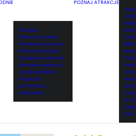
ODNIE
POZNAJ ATRAKCJE
Aqua
Jeźd
Kajak
Szczecin
Kultu
Północny Zachód
Lata
Południowy Zachód
Milita
Północny Wschód
Muz
Południowy Wschód
Parki
Wirtualne wycieczki
Parki
z przewodnikiem
tema
Wycieczki
Rowe
po Pomorzu
Spor
Zachodnim
Uzdr
W św
Żegl
Inne 