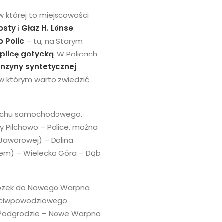
 w której to miejscowości
osty
i
Głaz H. Lönse
.
 Polic
– tu, na Starym
plicę gotycką
. W Policach
enzyny syntetycznej
.
 w którym warto zwiedzić
a ruchu samochodowego.
y Pilchowo – Police, można
 Jaworowej) – Dolina
kiem) – Wielecka Góra – Dąb
Brzózek do Nowego Warpna
zeciwpowodziowego
– Podgrodzie – Nowe Warpno