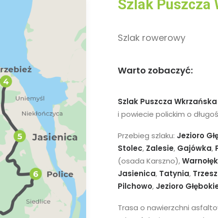
Szlak Puszcza
Szlak rowerowy
Warto zobaczyć:
Szlak Puszcza Wkrzańska
i powiecie polickim o długoś
Przebieg szlaku:
Jezioro Gł
Stolec
,
Zalesie
,
Gajówka
,
(osada Karszno),
Warnołę
Jasienica
,
Tatynia
,
Trzes
Pilchowo
,
Jezioro Głębokie
Trasa o nawierzchni asfalto