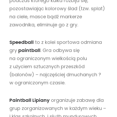
podczas którego kulka rozbija się,
pozostawiając kolorowy ślad (tzw. splat)
na ciele, masce bądź markerze
zawodnika, eliminuje go z gry.
Speedball
to z kolei sportowa odmiana
gry
paintball
. Gra odbywa się
na ograniczonym wielkością polu
z użyciem sztucznych przeszkód
(balonów) – najczęściej dmuchanych ?
w ograniczonym czasie.
Paintball Lipiany
organizuje zabawę dla
grup zorganizowanych w każdym wieku –
i klas szkolnych, i służb mundurowych.