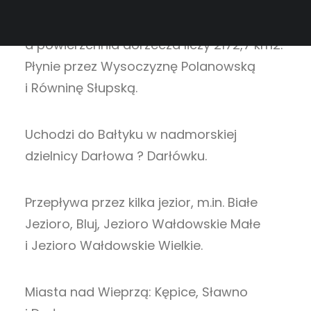
źródeł – z jeziora Białego w gminie
Miastko. Jej długość wynosi 140,3 km,
a powierzchnia dorzecza liczy 2172,7 km2.
Płynie przez Wysoczyznę Polanowską
i Równinę Słupską.
Uchodzi do Bałtyku w nadmorskiej
dzielnicy Darłowa ? Darłówku.
Przepływa przez kilka jezior, m.in. Białe
Jezioro, Bluj, Jezioro Wałdowskie Małe
i Jezioro Wałdowskie Wielkie.
Miasta nad Wieprzą: Kępice, Sławno